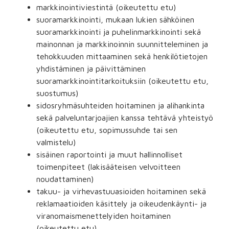
markkinointiviestintä (oikeutettu etu)
suoramarkkinointi, mukaan lukien sähköinen
suoramarkkinointi ja puhelinmarkkinointi sekä
mainonnan ja markkinoinnin suunnitteleminen ja
tehokkuuden mittaaminen sekä henkilötietojen
yhdistäminen ja päivittäminen
suoramarkkinointitarkoituksiin (oikeutettu etu,
suostumus)
sidosryhmäsuhteiden hoitaminen ja alihankinta
sekä palveluntarjoajien kanssa tehtävä yhteistyö
(oikeutettu etu, sopimussuhde tai sen
valmistelu)
sisäinen raportointi ja muut hallinnolliset
toimenpiteet (lakisääteisen velvoitteen
noudattaminen)
takuu- ja virhevastuuasioiden hoitaminen sekä
reklamaatioiden käsittely ja oikeudenkäynti- ja
viranomaismenettelyiden hoitaminen
(oikeutettu etu)