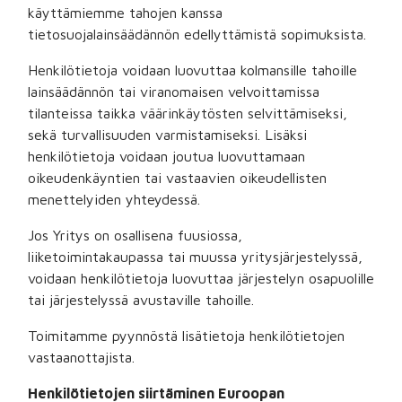
käyttämiemme tahojen kanssa
tietosuojalainsäädännön edellyttämistä sopimuksista.
Henkilötietoja voidaan luovuttaa kolmansille tahoille
lainsäädännön tai viranomaisen velvoittamissa
tilanteissa taikka väärinkäytösten selvittämiseksi,
sekä turvallisuuden varmistamiseksi. Lisäksi
henkilötietoja voidaan joutua luovuttamaan
oikeudenkäyntien tai vastaavien oikeudellisten
menettelyiden yhteydessä.
Jos Yritys on osallisena fuusiossa,
liiketoimintakaupassa tai muussa yritysjärjestelyssä,
voidaan henkilötietoja luovuttaa järjestelyn osapuolille
tai järjestelyssä avustaville tahoille.
Toimitamme pyynnöstä lisätietoja henkilötietojen
vastaanottajista.
Henkilötietojen siirtäminen Euroopan