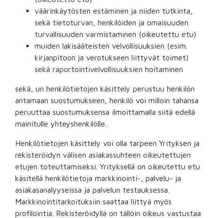
väärinkäytösten estäminen ja niiden tutkinta,
sekä tietoturvan, henkilöiden ja omaisuuden
turvallisuuden varmistaminen (oikeutettu etu)
muiden lakisääteisten velvollisuuksien (esim.
kirjanpitoon ja verotukseen liittyvät toimet)
sekä raportointivelvollisuuksien hoitaminen
sekä, un henkilötietojen käsittely perustuu henkilön
antamaan suostumukseen, henkilö voi milloin tahansa
peruuttaa suostumuksensa ilmoittamalla siitä edellä
mainitulle yhteyshenkilölle.
Henkilötietojen käsittely voi olla tarpeen Yrityksen ja
rekisteröidyn välisen asiakassuhteen oikeutettujen
etujen toteuttamiseksi. Yrityksellä on oikeutettu etu
käsitellä henkilötietoja markkinointi-, palvelu- ja
asiakasanalyyseissa ja palvelun testauksessa.
Markkinointitarkoituksiin saattaa liittyä myös
profilointia. Rekisteröidyllä on tällöin oikeus vastustaa