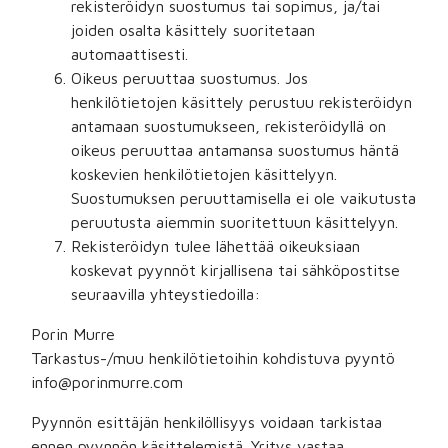
rekisteröidyn suostumus tai sopimus, ja/tai
joiden osalta käsittely suoritetaan
automaattisesti.
Oikeus peruuttaa suostumus. Jos
henkilötietojen käsittely perustuu rekisteröidyn
antamaan suostumukseen, rekisteröidyllä on
oikeus peruuttaa antamansa suostumus häntä
koskevien henkilötietojen käsittelyyn.
Suostumuksen peruuttamisella ei ole vaikutusta
peruutusta aiemmin suoritettuun käsittelyyn.
Rekisteröidyn tulee lähettää oikeuksiaan
koskevat pyynnöt kirjallisena tai sähköpostitse
seuraavilla yhteystiedoilla:
Porin Murre
Tarkastus-/muu henkilötietoihin kohdistuva pyyntö
info@porinmurre.com
Pyynnön esittäjän henkilöllisyys voidaan tarkistaa
ennen pyynnön käsittelemistä. Yritys vastaa