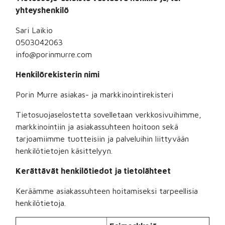
yhteyshenkilö
Sari Laikio
0503042063
info@porinmurre.com
Henkilörekisterin nimi
Porin Murre
asiakas- ja markkinointirekisteri
Tietosuojaselostetta sovelletaan verkkosivuihimme,
markkinointiin ja asiakassuhteen hoitoon sekä
tarjoamiimme tuotteisiin ja palveluihin liittyvään
henkilötietojen käsittelyyn.
Kerättävät henkilötiedot ja tietolähteet
Keräämme asiakassuhteen hoitamiseksi tarpeellisia
henkilötietoja.