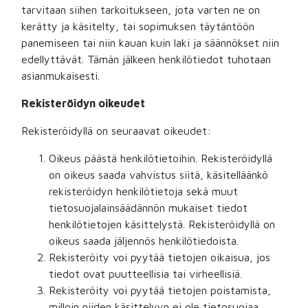
tarvitaan siihen tarkoitukseen, jota varten ne on
kerätty ja käsitelty, tai sopimuksen täytäntöön
panemiseen tai niin kauan kuin laki ja säännökset niin
edellyttävät. Tämän jälkeen henkilötiedot tuhotaan
asianmukaisesti.
Rekisteröidyn oikeudet
Rekisteröidyllä on seuraavat oikeudet:
Oikeus päästä henkilötietoihin. Rekisteröidyllä
on oikeus saada vahvistus siitä, käsitelläänkö
rekisteröidyn henkilötietoja sekä muut
tietosuojalainsäädännön mukaiset tiedot
henkilötietojen käsittelystä. Rekisteröidyllä on
oikeus saada jäljennös henkilötiedoista.
Rekisteröity voi pyytää tietojen oikaisua, jos
tiedot ovat puutteellisia tai virheellisiä.
Rekisteröity voi pyytää tietojen poistamista,
milloin niiden käsittelyyn ei ole tietosuojaa