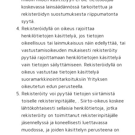
koskevassa lainsäädännössä tarkoitettua ja
rekisteröidyn suostumuksesta riippumatonta
syytä.
Rekisteröidyllä on oikeus rajoittaa
henkilötietojen käsittelyä, jos tietojen
oikeellisuus tai lainmukaisuus näin edellyttää, tai
vastustamisoikeuden mukaisesti rekisteröity
pyytää rajoittamaan henkilötietojen käsittelyä
vain tietojen säilyttämiseen. Rekisteröidyllä on
oikeus vastustaa tietojen käsittelyä
suoramarkkinointitarkoituksiin Yrityksen
oikeutetun edun perusteella.
Rekisteröity voi pyytää tietojen siirtämistä
toiselle rekisterinpitäjälle, . Siirto-oikeus koskee
lähtökohtaisesti sellaisia henkilötietoja, jotka
rekisteröity on toimittanut rekisterinpitäjälle
jäsennellyssä ja koneellisesti luettavassa
muodossa, ja joiden käsittelyn perusteena on