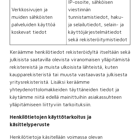
IP-osoite, sähköisen
Verkkosivujen ja
viestinnän
muiden sähköisten
tunnistamistiedot, haku-
palveluiden käyttöä
ja selailutiedot, selain- ja
koskevat tiedot
käyttöjärjestelmätiedot
sekä rekisteröitymistiedot
Keräämme henkilötiedot rekisteröidyltä itseltään sekä
julkisista saatavilla olevista viranomaisen ylläpitämistä
rekistereistä ja muista ulkoisista lähteistä, kuten
kaupparekisteristä tai muusta vastaavasta julkisesta
yritysrekisteristä. Lisäksi keräämme
yhteydenottolomakkeiden täyttäneiden tiedot ja
käytämme niitä edellä mainittuihin asiakassuhteen
ylläpitämiseen liittyviin tarkoituksiin.
Henkilötietojen käyttötarkoitus ja
käsittelyperuste
Henkilötietoja käsitellään voimassa olevan