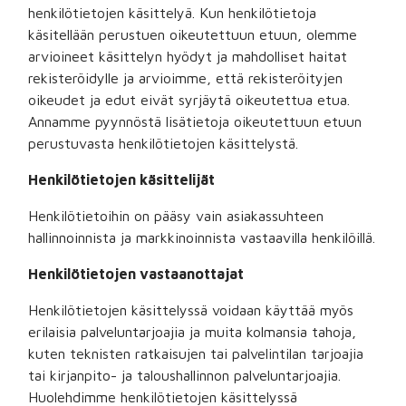
henkilötietojen käsittelyä. Kun henkilötietoja
käsitellään perustuen oikeutettuun etuun, olemme
arvioineet käsittelyn hyödyt ja mahdolliset haitat
rekisteröidylle ja arvioimme, että rekisteröityjen
oikeudet ja edut eivät syrjäytä oikeutettua etua.
Annamme pyynnöstä lisätietoja oikeutettuun etuun
perustuvasta henkilötietojen käsittelystä.
Henkilötietojen käsittelijät
Henkilötietoihin on pääsy vain asiakassuhteen
hallinnoinnista ja markkinoinnista vastaavilla henkilöillä.
Henkilötietojen vastaanottajat
Henkilötietojen käsittelyssä voidaan käyttää myös
erilaisia palveluntarjoajia ja muita kolmansia tahoja,
kuten teknisten ratkaisujen tai palvelintilan tarjoajia
tai kirjanpito- ja taloushallinnon palveluntarjoajia.
Huolehdimme henkilötietojen käsittelyssä