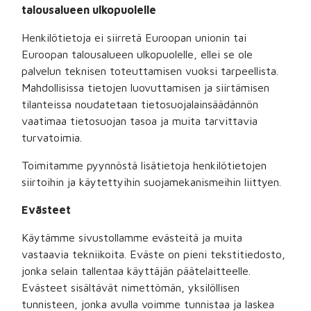
talousalueen ulkopuolelle
Henkilötietoja ei siirretä Euroopan unionin tai
Euroopan talousalueen ulkopuolelle, ellei se ole
palvelun teknisen toteuttamisen vuoksi tarpeellista.
Mahdollisissa tietojen luovuttamisen ja siirtämisen
tilanteissa noudatetaan tietosuojalainsäädännön
vaatimaa tietosuojan tasoa ja muita tarvittavia
turvatoimia.
Toimitamme pyynnöstä lisätietoja henkilötietojen
siirtoihin ja käytettyihin suojamekanismeihin liittyen.
Evästeet
Käytämme sivustollamme evästeitä ja muita
vastaavia tekniikoita. Eväste on pieni tekstitiedosto,
jonka selain tallentaa käyttäjän päätelaitteelle.
Evästeet sisältävät nimettömän, yksilöllisen
tunnisteen, jonka avulla voimme tunnistaa ja laskea