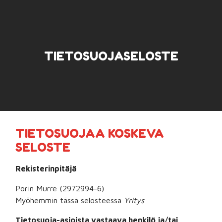
TIETOSUOJASELOSTE
TIETOSUOJAA KOSKEVA
SELOSTE
Rekisterinpitäjä
Porin Murre
(
2972994-6
)
Myöhemmin tässä selosteessa
Yritys
Tietosuoja-asioista vastaava henkilö ja/tai