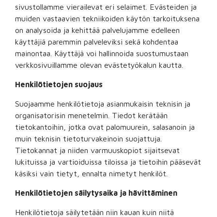
sivustollamme vierailevat eri selaimet. Evästeiden ja
muiden vastaavien tekniikoiden käytön tarkoituksena
on analysoida ja kehittää palvelujamme edelleen
käyttäjiä paremmin palveleviksi sekä kohdentaa
mainontaa. Käyttäjä voi hallinnoida suostumustaan
verkkosivuillamme olevan evästetyökalun kautta.
Henkilötietojen suojaus
Suojaamme henkilötietoja asianmukaisin teknisin ja
organisatorisin menetelmin. Tiedot kerätään
tietokantoihin, jotka ovat palomuurein, salasanoin ja
muin teknisin tietoturvakeinoin suojattuja.
Tietokannat ja niiden varmuuskopiot sijaitsevat
lukituissa ja vartioiduissa tiloissa ja tietoihin pääsevät
käsiksi vain tietyt, ennalta nimetyt henkilöt.
Henkilötietojen säilytysaika ja hävittäminen
Henkilötietoja säilytetään niin kauan kuin niitä