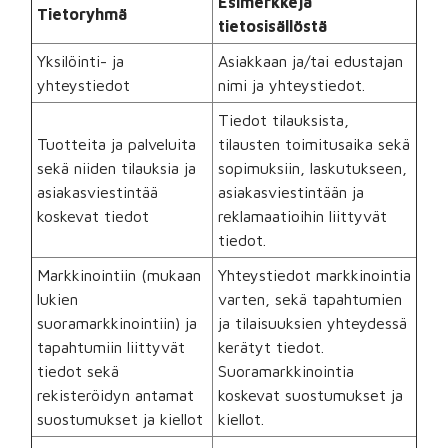
Esimerkkejä
Tietoryhmä
tietosisällöstä
Yksilöinti- ja
Asiakkaan ja/tai edustajan
yhteystiedot
nimi ja yhteystiedot.
Tiedot tilauksista,
Tuotteita ja palveluita
tilausten toimitusaika sekä
sekä niiden tilauksia ja
sopimuksiin, laskutukseen,
asiakasviestintää
asiakasviestintään ja
koskevat tiedot
reklamaatioihin liittyvät
tiedot.
Markkinointiin (mukaan
Yhteystiedot markkinointia
lukien
varten, sekä tapahtumien
suoramarkkinointiin) ja
ja tilaisuuksien yhteydessä
tapahtumiin liittyvät
kerätyt tiedot.
tiedot sekä
Suoramarkkinointia
rekisteröidyn antamat
koskevat suostumukset ja
suostumukset ja kiellot
kiellot.